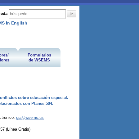
ueda
S in English
res/
Formularios
dores
de WSEMS
onflictos sobre educación especial.
elacionados con Planes 504.
ctrónico:
gia@wsems.us
57 (Línea Gratis)