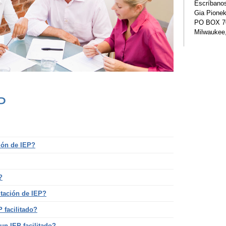
Escríbano
Gia Pione
PO BOX 7
Milwaukee
P
ción de IEP?
?
itación de IEP?
 facilitado?
n IEP facilitado?