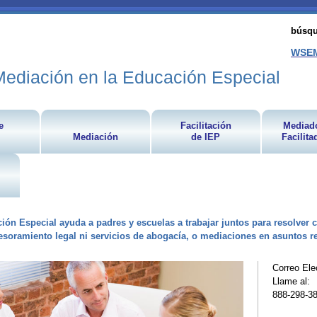
búsq
WSEM
ediación en la Educación Especial
e
Facilitación
Mediado
Mediación
de IEP
Facilita
ón Especial ayuda a padres y escuelas a trabajar juntos para resolver c
ramiento legal ni servicios de abogacía, o mediaciones en asuntos r
Correo Ele
Llame al:
888-298-38