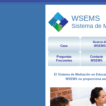
WSEMS
Sistema de M
Acerca d
Casa
WSEMS
Preguntas
Contacte
Frecuentes
WSEMS
El Sistema de Mediación en Educaci
WSEMS no proporciona aseso