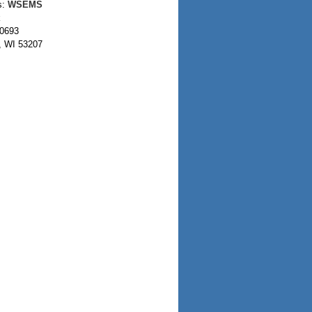
s:
WSEMS
k
0693
, WI 53207