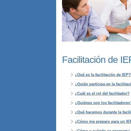
Facilitación de IE
¿Qué es la facilitación de IEP?
¿Quién participa en la facilita
¿Cuál es el rol del facilitador?
¿Quiénes son los facilitadores
¿Qué hacemos durante la facil
¿Cómo me preparo para un IEP
¿Cómo y cuándo se programa u