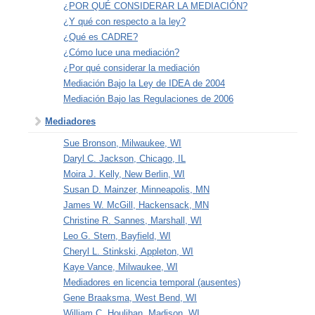
¿POR QUÉ CONSIDERAR LA MEDIACIÓN?
¿Y qué con respecto a la ley?
¿Qué es CADRE?
¿Cómo luce una mediación?
¿Por qué considerar la mediación
Mediación Bajo la Ley de IDEA de 2004
Mediación Bajo las Regulaciones de 2006
Mediadores
Sue Bronson, Milwaukee, WI
Daryl C. Jackson, Chicago, IL
Moira J. Kelly, New Berlin, WI
Susan D. Mainzer, Minneapolis, MN
James W. McGill, Hackensack, MN
Christine R. Sannes, Marshall, WI
Leo G. Stern, Bayfield, WI
Cheryl L. Stinkski, Appleton, WI
Kaye Vance, Milwaukee, WI
Mediadores en licencia temporal (ausentes)
Gene Braaksma, West Bend, WI
William C. Houlihan, Madison, WI